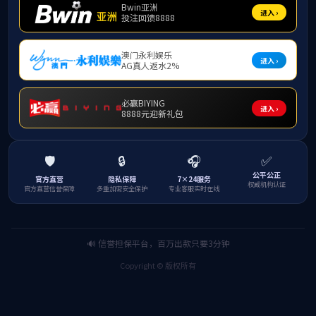
的紧迫感和压力感，担心考试发挥不好，慌乱不安等
心理现象。主讲老师指出了学习心理的健康状况直接
影响着复习的效果和考试的成绩，并给同学们提出四
点心理调适建议：
一是要保持适度压力
，以此自身激
发潜能；
二是要避免将问题灾难化
，防止焦虑被放
大；
三是要克服“全会了”的自满情绪
，认真仔细，查
缺补漏；
四是要拒绝“管他呢”的摆烂心态
，争分夺
秒，全力以赴。同时，鼓励考生通过适度运动、深呼
吸练习以及积极的自我暗示等方式，勇敢地迎接挑
战，自信地应对考试。