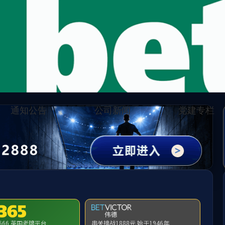
pa视讯(中国)集团官网-playac
通知公告
公司新闻
党建专栏
当前位置：
公司首页
>
pa视讯(中国)集团官网-playace介绍
> 正文
北部湾大学pa视讯(中国)集团官网-pl